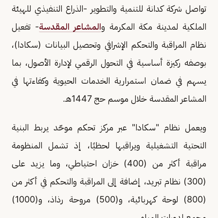
تواصل شركة كدانة للتنمية والتطوير -الذراع التنفيذي للهيئة
الملكية لمدينة مكة المكرمة و
المشاعر المقدسة
- تفعيل
نظام المراقبة والتحكم الإشرافي وتحصيل البيانات (سكادا)،
بوصفه ركيزة أساسية في التحول الرقمي لإدارة الأصول، بما
يسهم في ضمان استمرارية الخدمات الحيوية وكفاءتها في
المشاعر المقدسة خلال موسم حج 1447هـ.
ويعمل نظام "سكادا" عبر مركز تحكم موحّد يربط البنية
التحتية التشغيلية ويراقبها لحظيًا، إذ تشمل المنظومة
مراقبة أكثر من (400) خزان احتياطي، وما يزيد على
(300) نظام تبريد، إضافة إلى المراقبة والتحكم في أكثر من
(800) لوحة كهربائية، و(500) مروحة رذاذ، و(1000)
مجمع لدورات المياه.