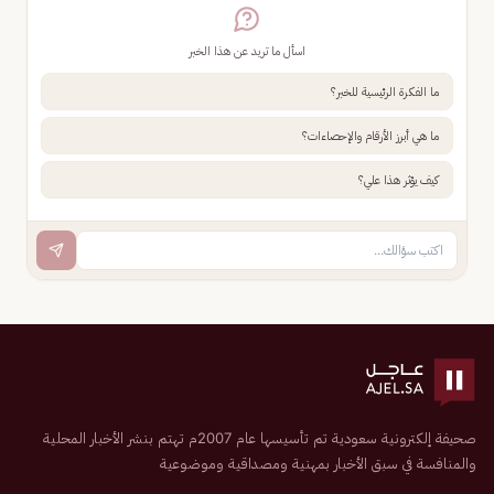
اسأل ما تريد عن هذا الخبر
ما الفكرة الرئيسية للخبر؟
ما هي أبرز الأرقام والإحصاءات؟
كيف يؤثر هذا علي؟
صحيفة إلكترونية سعودية تم تأسيسها عام 2007م تهتم بنشر الأخبار المحلية
والمنافسة في سبق الأخبار بمهنية ومصداقية وموضوعية