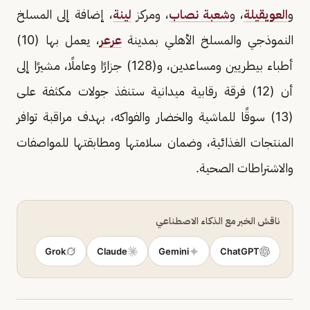
و
العويقيلة
، و
شعبة نصاب
، ومركز
لينة
، إضافة إلى المسلخ
النموذجي والمسلخ الأهلي بمدينة
عرعر
، يعمل بها (10)
أطباء بيطريين ومساعدين، و(128) جزارًا وعاملًا، مشيرًا إلى
أن (12) فرقة رقابية ميدانية ستنفذ جولات مكثفة على
(13) سوقًا للماشية والخضار والفواكه، بهدف مراقبة توافر
المنتجات الغذائية، وضمان سلامتها ومطابقتها للمواصفات
والاشتراطات الصحية.
ناقش الخبر مع الذكاء الاصطناعي
Grok
Claude
Gemini
ChatGPT