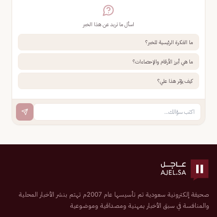
اسأل ما تريد عن هذا الخبر
ما الفكرة الرئيسية للخبر؟
ما هي أبرز الأرقام والإحصاءات؟
كيف يؤثر هذا علي؟
صحيفة إلكترونية سعودية تم تأسيسها عام 2007م تهتم بنشر الأخبار المحلية
والمنافسة في سبق الأخبار بمهنية ومصداقية وموضوعية