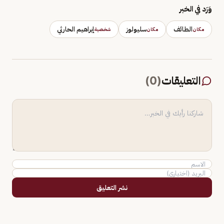
وَرَد في الخبر
الطائف
سليولوز
إبراهيم الحارثي
مكان
مكان
شخصية
التعليقات
(
0
)
نشر التعليق