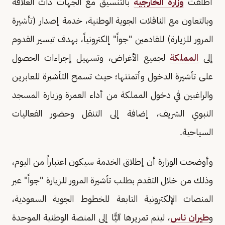
أطلقت
وزارة الخارجية
بالتنسيق مع الجهات ذات العلاقة
وبالتعاون مع الناقلات الجوية الوطنية، خدمة إصدار (تأشيرة
المرور للزيارة) للقادمين "جواً" إلكترونياً، بهدف تيسير القدوم
إلى
المملكة
لجميع الأغراض، وتسهيل إجراءات الحصول
على تأشيرة الدخول وأتمتتها؛ حيث تسمح التأشيرة للعابرين
والراغبين في دخول المملكة من أداء العمرة وزيارة المسجد
النبوي الشريف، إضافة إلى التنقل وحضور الفعاليات
السياحية.
وأوضحت الوزارة أن إطلاق الخدمة سيكون اعتباراً من اليوم،
وذلك من خلال التقدم بطلب تأشيرة المرور للزيارة "جواً" عبر
المنصات الإلكترونية التابعة للخطوط الجوية السعودية،
و
طيران ناس
، ليتم تمريرها آليًّا إلى المنصة الوطنية الموحدة