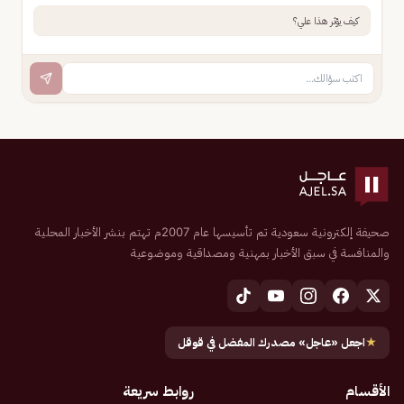
كيف يؤثر هذا علي؟
صحيفة إلكترونية سعودية تم تأسيسها عام 2007م تهتم بنشر الأخبار المحلية
والمنافسة في سبق الأخبار بمهنية ومصداقية وموضوعية
★
اجعل «عاجل» مصدرك المفضل في قوقل
الأقسام
روابط سريعة