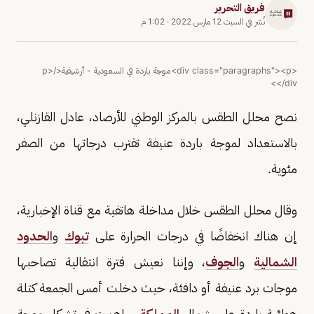
فريق التحرير
نُشر في
السبت 12 مارس 2022
·
1:02 م
<div class="paragraphs"><p>موجة باردة في السعودية - أرشيفية</p>
</div>
نصح محلل الطقس بالمركز الوطني للأرصاد، عادل القازنلي،
بالاستعداد لموجة باردة عنيفة تقترب درجاتها من الصفر
مئوية.
وقال محلل الطقس خلال مداخلة هاتفية مع قناة الإخبارية،
إن هناك انخفاضًا في درجات الحرارة على
تبوك
و
الحدود
الشمالية
و
الجوف
، وإننا نعيش فترة انتقالية تصاحبها
موجات برد عنيفة أو دافئة، حيث دخلت أمس الجمعة كتلة
هوائية باردة على شمال
المملكة
ساهمت في تشكل موجة