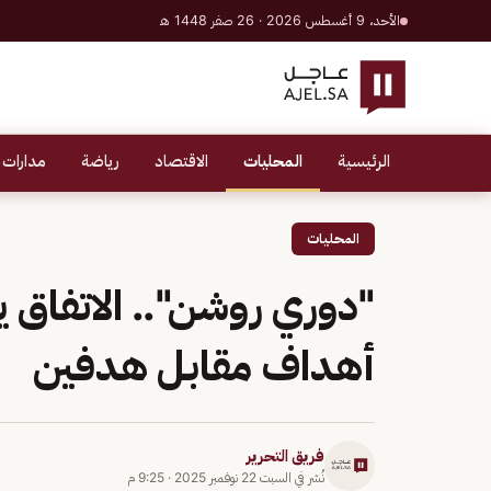
الأحد، 9 أغسطس 2026 · 26 صفر 1448 هـ
الرئيسية
المحليات
الاقتصاد
رياضة
مدارات 
المحليات
"دوري روشن".. الاتفاق ي
أهداف مقابل هدفين
فريق التحرير
نُشر في
السبت 22 نوفمبر 2025
·
9:25 م