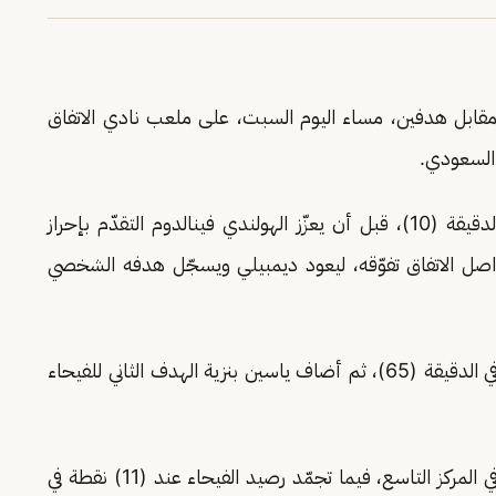
 مقابل هدفين، مساء اليوم السبت، على ملعب نادي الاتفاق
السعودي.
في الدقيقة (10)، قبل أن يعزّز الهولندي فينالدوم التقدّم بإحراز
. وفي الشوط الثاني، واصل الاتفاق تفوّقه، ليعود ديمبيلي ويسجّل هدفه الشخصي
وفي المقابل، قلّص الفيحاء الفارق عبر عمار الخيبري في الدقيقة (65)، ثم أضاف ياسين بنزية الهدف الثاني للفيحاء
وبهذه النتيجة، رفع الاتفاق رصيده إلى (12) نقطة، في المركز التاسع، فيما تجمّد رصيد الفيحاء عند (11) نقطة في