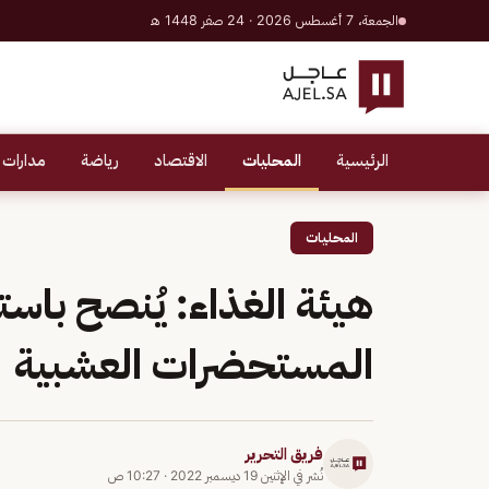
الجمعة، 7 أغسطس 2026 · 24 صفر 1448 هـ
الرئيسية
المحليات
الاقتصاد
رياضة
مدارات 
المحليات
هيئة الغذاء: يُنصح باس
المستحضرات العشبية
فريق التحرير
نُشر في
الإثنين 19 ديسمبر 2022
·
10:27 ص