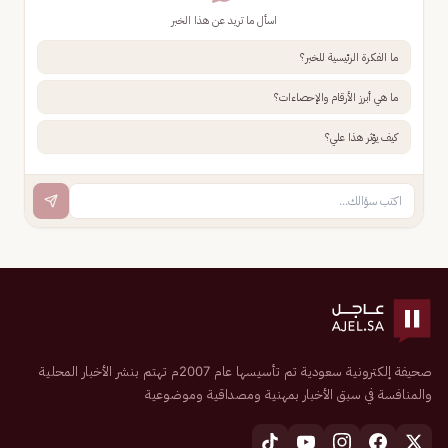
اسأل ما تريد عن هذا الخبر
ما الفكرة الرئيسية للخبر؟
ما هي أبرز الأرقام والإحصاءات؟
كيف يؤثر هذا علي؟
صحيفة إلكترونية سعودية تم تأسيسها عام 2007م تهتم بنشر الأخبار المحلية
والمنافسة في سبق الأخبار بمهنية ومصداقية وموضوعية