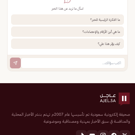
اسأل ما تريد عن هذا الخبر
ما الفكرة الرئيسية للخبر؟
ما هي أبرز الأرقام والإحصاءات؟
كيف يؤثر هذا علي؟
صحيفة إلكترونية سعودية تم تأسيسها عام 2007م تهتم بنشر الأخبار المحلية
والمنافسة في سبق الأخبار بمهنية ومصداقية وموضوعية