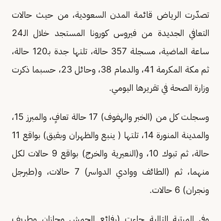
تصدّرت الرياض قائمة المدن السعودية، من حيث حالات
التعافي الجديدة من فيروس كورونا المستجد خلال الـ24
ساعة الماضية، مسجلة 357 حالة، تلتها جدة بـ120 حالة،
ثم مكة المكرمة 41، والدمام 38، وحائل 23، حسبما ذكرت
وزارة الصحة في تقريرها اليومي.
وسجلت كل من (الخبر والهفوف) 17 حالة تعافٍ، والمبرز 15،
والمدينة المنورة 14، تلتها ( ينبع والظهران وبقيق) بواقع 11
حالة، ثم تبوك 10، و(النعيرية والخرج) بواقع 9 حالات لكل
منهما، ثم (الطائف ووادي الدواسر) 7 حالات، و(طبرجل
ونجران) 6 حالات.
وفي المرتبة التالية جاءت (رفائع الجمش وجازان وطريف