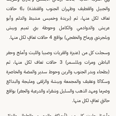
والجبيل والقطيف وظهران الجنوب والقنفذة) بـ6 حالات
تعاف لكل منها، ثم (بريدة وخميس مشيط والدلم وأبو
عريش والدوادمي والكامل وحوطة بني تميم وبيش
وبلجرشي ورماح والخفجي) بواقع 4 حالات تعافٍ لكل منها.
وسجلت كل من (عنيزة والقريات وصبيا والليث وأملج وحفر
الباطن ومرات وبللسمر) 3 حالات تعاف لكل منها، ثم
(بطحاء وبدر الجنوب والرين وحوط سدير والمضة والخاصرة
وسكاكا وعفيف والمجمعة وبيشة والزلفى ومليجة والبدائع
وضرما ومهد الذهب والسليل وشقراء والدرعية والجفر) بواقع
حالتي تعافٍ لكل منها.
وأخيرًا جاءت كل من (أبوراكة والموسم والطوال والدائر