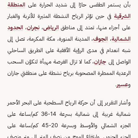
بأن يستمر الطقس حارًا إلى شديد الحرارة على
المنطقة
الشرقية
في حين تؤثر الرياح النشطة المثيرة للأتربة والغبار
على أجزاء منها، تمتد إلى مناطق
الرياض
،
نجران
،
الحدود
الشمالية
،
الجوف
، المدينة المنورة، مكة المكرمة، تصل إلى
شبه انعدام في مدى الرؤية الأفقية على الطريق الساحلي
الواصل إلى
جازان
، كما لا تزال الفرصة مهيأة لتكوّن السحب
الرعدية الممطرة المصحوبة برياح نشطة على منطقتي جازان
و
عسير
.
وأشار التقرير إلى أن حركة الرياح السطحية على البحر الأحمر
شمالية غربية إلى شمالية بسرعة 14-36 كم/ساعة على
الجزء الشمالي والأوسط وبسرعة 20-45 كم/ساعة على
الجزء الجنوبي, وارتفاع الموج من نصف المتر إلى متر ونصف