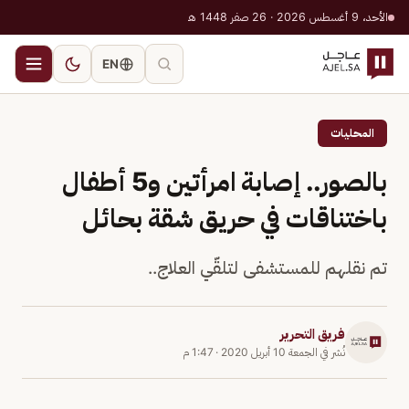
الأحد، 9 أغسطس 2026 · 26 صفر 1448 هـ
EN
المحليات
بالصور.. إصابة امرأتين و5 أطفال
باختناقات في حريق شقة بحائل
تم نقلهم للمستشفى لتلقّي العلاج..
فريق التحرير
نُشر في
الجمعة 10 أبريل 2020
·
1:47 م