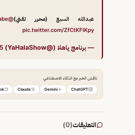
عبدالله السبع (محرر تقني)
@Mofareh5
abe
pic.twitter.com/ZfCtKFlKpy
— برنامج ياهلا (@YaHalaShow)
5
ناقش الخبر مع الذكاء الاصطناعي
ok
Claude
Gemini
ChatGPT
التعليقات
(
0
)