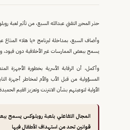
حذر المحرر التقني عبدالله السبع، من تأثير لعبة روب
وأضاف السبع، بمداخلة لبرنامج «يا هلا» المذاع عبر
يسمح ببعض الممارسات غير الأخلاقية دون قيود، و
المسؤولية من قبل الأب والأم لمخاطر أجهزة التا
الأولية لتوعيتهم بشأن الانترنت وتعزيز القيم الحميدة
المجال التفاعلي بلعبة روبلوكس يسمح ببع
قوانين تحد من استهداف الأطفال فيها