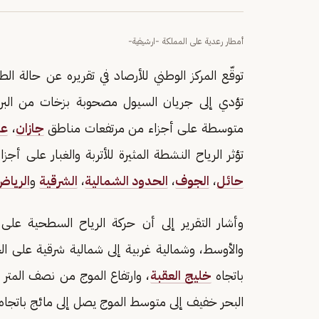
أمطار رعدية على المملكة -ارشيفية-
توقّع المركز الوطني للأرصاد في تقريره عن حالة ا
تؤدي إلى جريان السيول مصحوبة بزخات من البر
متوسطة على أجزاء من مرتفعات مناطق
جازان
،
عس
تؤثر الرياح النشطة المثيرة للأتربة والغبار على
حائل
،
الجوف
،
الحدود الشمالية
،
الشرقية
و
الريا
وأشار التقرير إلى أن حركة الرياح السطحية على 
باتجاه
خليج العقبة
، وارتفاع الموج من نصف المتر 
البحر خفيف إلى متوسط الموج يصل إلى مائج باتجاه 