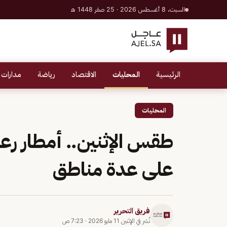
السبت، 8 أغسطس 2026 · 25 صفر 1448 هـ
الرئيسية
المحليات
الاقتصاد
رياضة
مدارات 
المحليات
طقس الإثنين.. أمطار رع
على عدة مناطق
فريق التحرير
نُشر في
الإثنين 11 مايو 2026
·
7:23 ص