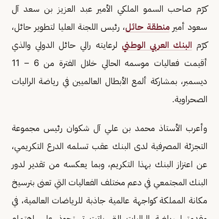
كرّم صاحب السمو الملكي الأمير عبد العزيز بن سعد آل
سعود أمير
منطقة حائل
، رئيس اللجنة العليا لتطوير حائل،
كرّم
البنك العربي الوطني
لرعايته رالي حائل الدولي والذي
أقيمت فعاليات موسمه الحالي خلال الفترة من 6 – 11
ديسمبر، بمشاركة ألمع الأبطال العالميين في رياضة الراليات
الصحراوية.
وأعرب الأستاذ محمد بن علي آل شكوان رئيس مجموعة
التجزئة المصرفية لدى البنك عقب تسلمه الدرع التكريمي،
عن اعتزاز البنك بهذا التكريم، وبما يعكسه من تقدير لدور
البنك المجتمعي في دعم مختلف الفعاليات التي تعنى بترسيخ
مكانة المملكة كواجهة عالمية جاذبة للرياضات العالمية، في
مقدمتها رياضة الراليات التي باتت تستحوذ على اهتمام