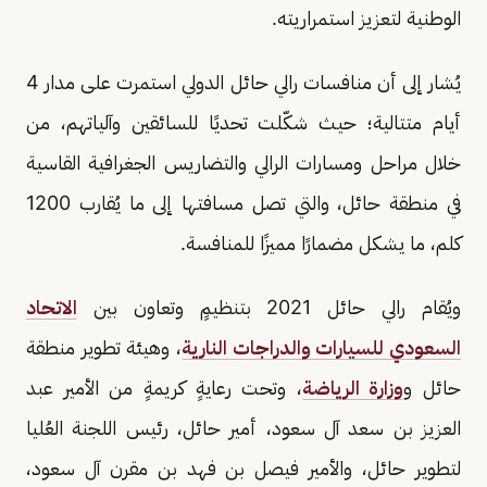
الوطنية لتعزيز استمراريته.
يُشار إلى أن منافسات رالي حائل الدولي استمرت على مدار 4
أيام متتالية؛ حيث شكّلت تحديًا للسائقين وآلياتهم، من
خلال مراحل ومسارات الرالي والتضاريس الجغرافية القاسية
في منطقة حائل، والتي تصل مسافتها إلى ما يُقارب 1200
كلم، ما يشكل مضمارًا مميزًا للمنافسة.
ويُقام رالي حائل 2021 بتنظيمٍ وتعاون بين
الاتحاد
السعودي للسيارات والدراجات النارية
، وهيئة تطوير منطقة
حائل و
وزارة الرياضة
، وتحت رعايةٍ كريمةٍ من الأمير عبد
العزيز بن سعد آل سعود، أمير حائل، رئيس اللجنة العُليا
لتطوير حائل، والأمير فيصل بن فهد بن مقرن آل سعود،