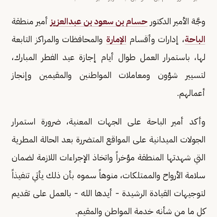
وجَّهَ الأمير الدكتور
حسام بن سعود بن عبدالعزيز
أمير منطقة
الباحة
، إدارات وأقسام
الإمارة
والمحافظات والمراكز التابعة
لها، باستمرار العمل طوال أيام إجازة عيد الفطر المبارك،
لتسيير شؤون ومعاملات المواطنين والمقيمين وإنجاز
أعمالهم.
وأكد أمير الباحة على الجهات المعنية، ضرورة استمرار
الجولات الميدانية على المواقع المتضررة بعد الحالة المطرية
التي شهدتها المنطقة مؤخراً واتخاذ الإجراءات اللازمة لضمان
سلامة الأرواح والممتلكات، منوهاً سموه بأن ذلك يأتي تنفيذاً
لتوجيهات القيادة الرشيدة - أيدها الله - بالعمل على تقديم
كل ما من شأنه خدمة المواطن والمقيم.