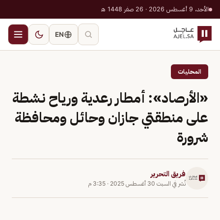
الأحد، 9 أغسطس 2026 · 26 صفر 1448 هـ
EN
المحليات
«الأرصاد»: أمطار رعدية ورياح نشطة
على منطقتي جازان وحائل ومحافظة
شرورة
فريق التحرير
نُشر في
السبت 30 أغسطس 2025
·
3:35 م