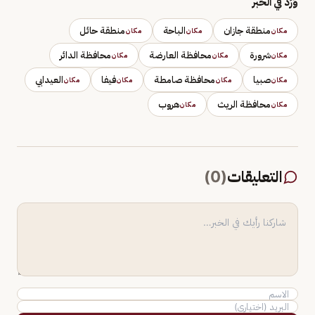
وَرَد في الخبر
منطقة جازان
الباحة
منطقة حائل
مكان
مكان
مكان
شرورة
محافظة العارضة
محافظة الدائر
مكان
مكان
مكان
صبيا
محافظة صامطة
فيفا
العيدابي
مكان
مكان
مكان
مكان
محافظة الريث
هروب
مكان
مكان
التعليقات
(
0
)