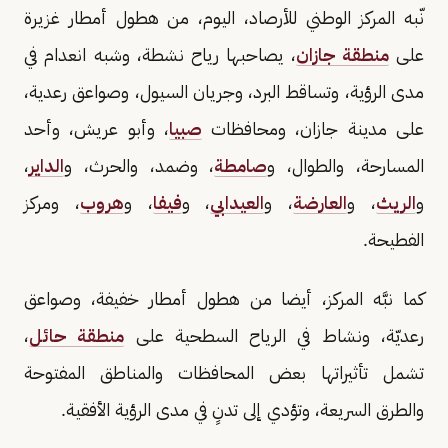
نّبه المركز الوطني للأرصاد، اليوم، من هطول أمطار غزيرة
على
منطقة جازان
، يصاحبها رياح نشطة، وشبه انعدام في
مدى الرؤية، وتساقط البرد، وجريان السيول، وصواعق رعدية،
على مدينة جازان، ومحافظات
صبيا
، وأبو عريش، وأحد
المسارحة، والطوال، و
صامطة
، وضمد، والحرث، و
الداير
،
و
الريث
، و
العارضة
، و
العيدابي
، و
فيفا
، و
هروب
، ومركز
الفطيحة.
كما نبَّه المركز، أيضا من هطول أمطار خفيفة، وصواعق
رعديّة، ونشاط في الرياح السطحية على
منطقة حائل
،
تشمل تأثيراتها بعض المحافظات والمناطق المفتوحة
والطرق السريعة، وتؤدي إلى تدنٍ في مدى الرؤية الأفقية.