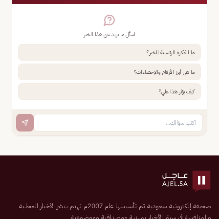
اسأل ما تريد عن هذا الخبر
ما الفكرة الرئيسية للخبر؟
ما هي أبرز الأرقام والإحصاءات؟
كيف يؤثر هذا علي؟
صحيفة إلكترونية سعودية تم تأسيسها عام 2007م تهتم بنشر الأخبار المحلية
والمنافسة في سبق الأخبار بمهنية ومصداقية وموضوعية