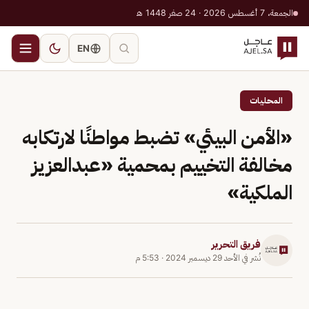
الجمعة، 7 أغسطس 2026 · 24 صفر 1448 هـ
EN
المحليات
«الأمن البيئي» تضبط مواطنًا لارتكابه
مخالفة التخييم بمحمية «عبدالعزيز
الملكية»
فريق التحرير
نُشر في
الأحد 29 ديسمبر 2024
·
5:53 م