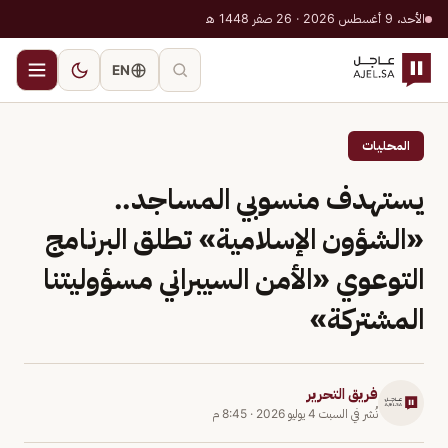
الأحد، 9 أغسطس 2026 · 26 صفر 1448 هـ
EN
المحليات
يستهدف منسوبي المساجد..
«الشؤون الإسلامية» تطلق البرنامج
التوعوي «الأمن السيبراني مسؤوليتنا
المشتركة»
فريق التحرير
نُشر في
السبت 4 يوليو 2026
·
8:45 م