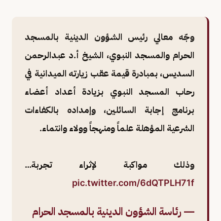
وجّه معالي رئيس الشؤون الدينية بالمسجد
الحرام والمسجد النبوي، الشيخ أ.د عبدالرحمن
السديس، بمبادرة قيمة عقب زيارته الميدانية في
رحاب المسجد النبوي بزيادة أعداد أعضاء
برنامج إجابة السائلين، وإمداده بالكفاءات
الشرعية المؤهلة علماً ومنهجاً وولاء وانتماء.
وذلك مواكبة لإثراء تجربة…
pic.twitter.com/6dQTPLH71f
— رئاسة الشؤون الدينية بالمسجد الحرام