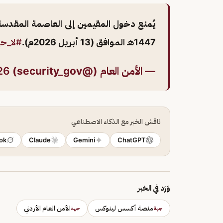
1447هـ الموافق (13 أبريل 2026م).
#لا_حج
— الأمن العام (@security_gov)
026
ناقش الخبر مع الذكاء الاصطناعي
ok
Claude
Gemini
ChatGPT
وَرَد في الخبر
منصة أكسس لينوكس
الأمن العام الأردني
جهة
جهة