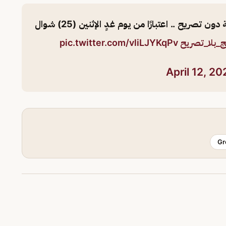
يُمنع دخول المقيمين إلى العاصمة المقدسة دون تصريح .. اعتبارًا من يوم غدٍ الإثنين (25) شوال
_بلا_تصريح
pic.twitter.com/vliLJYKqPv
April 12, 2
Gr