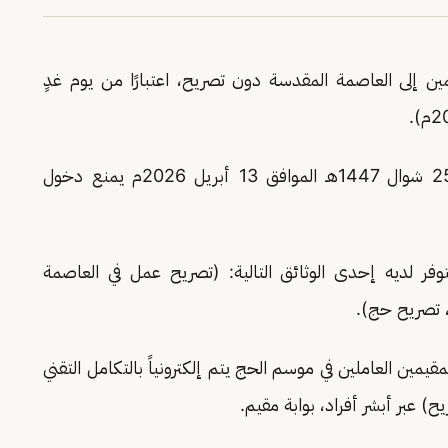
ين إلى العاصمة المقدسة دون تصريح، اعتبارًا من يوم غدٍ
، إنه اعتباراً من الإثنين 25 شوال 1447هـ الموافق 13 أبريل 2026م يمنع دخول
ر لديه إحدى الوثائق التالية: (تصريح عمل في العاصمة
 تصريح حج).
ين العاملين في موسم الحج يتم إلكترونياً بالتكامل التقني
) عبر أبشر أفراد، بوابة مقيم.