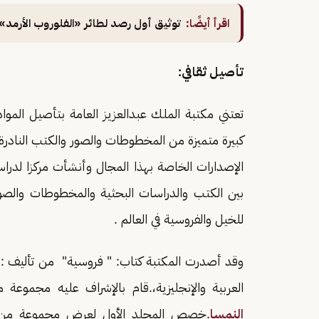
اقرأ أيضًا:
توثيق أول رصد لطائر «الفلوروب الأرمد» 
تأصيل ثقافي:
تعتني مكتبة الملك عبدالعزيز العامة بتأصيل المواد
كبيرة متميزة من المخطوطات والصور والكتب النادر
بين الكتب والدراسات البحثية والمخطوطات والصور
للخيل والفروسية في العالم .
وقد أصدرت المكتبة كتاب: " فروسية" من تأليف : د
العربية والإنجليزية،.قام بالإشراف عليه مجموعة 
النمسا