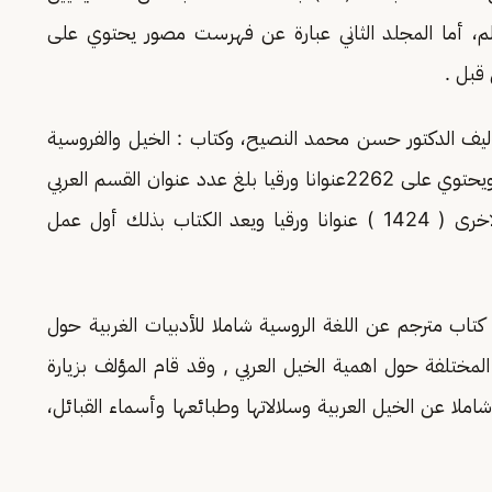
م، أما المجلد الثاني عبارة عن فهرست مصور يحتوي على
قبل .
أليف الدكتور حسن محمد النصيح، وكتاب : الخيل والفروسية
(دراسة ببليوغرافية ) :باللغتين العربية والإنجليزية، ويحتوي على 2262عنوانا ورقيا بلغ عدد عنوان القسم العربي
منه ( 838 ) عنوانا واللغة الانجليزية واللغات الاخرى ( 1424 ) عنوانا ورقيا ويعد الكتاب بذلك أول عمل
كتاب مترجم عن اللغة الروسية شاملا للأدبيات الغربية حول
لمختلفة حول اهمية الخيل العربي , وقد قام المؤلف بزيارة
ملا عن الخيل العربية وسلالاتها وطبائعها وأسماء القبائل،