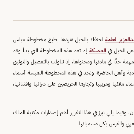
العزيز العامة
احتفاءً بالخيل تفردها بطبع مخطوطة عباس
عن الخيل في
المملكة
إذ تعد هذه المخطوطة التي بدأ وفد
 من قبل عباس باشا في كتابتها سنة 1848م مهمة جدًّا في مادتها ومحتواها، إذ تناولت بالتفصيل والتوثيق
دية وأهل الحاضرة، ونجد في هذه المخطوطة النفيسة أسماء
اء ملاكها ومربيها وتجارها الحريصين على شرائها واقتنائها،
ام بعام الحصان، وفيما يلي نبرز في هذا التقرير أهم إصدارات مكتبة الملك
لعربي والفرس بكل مسمياتها.