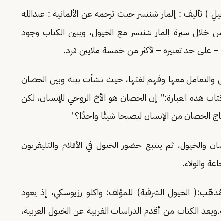
لِ ) تأليف : إلمار شنتسر حيث ترجمه عن الألمانية : عبدالله
من خلال سيرة إلمار شنتسر مع الخيول، ويبين الكتاب وجود
– على حد تعبيره – لأكثر من خمسة ملايين فرد.
ل والتعامل معها وفهم لغتها، حيث نشأت بينه وبين الحصان
اب هذه العبارة:" إن الحصان هو الأخ الروحي للإنسان، لكن
ج الحصان من الإنسان ليصبحا شيئًا واحدًا؟"
ن والخيول، ثم يتتبع حضور الخيول في الأفلام والتليفزيون
عة والولاء.
ُذهّب:( الخيول الشرقية) للمؤلف: واكلو رزيوسكي، إذ يعود
 العربية والفرنسية.ويعد الكتاب من أقدم الدراسات الغربية عن الخيول العربية،