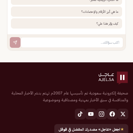
ما هي أبرز الأرقام والإحصاءات؟
كيف يؤثر هذا علي؟
صحيفة إلكترونية سعودية تم تأسيسها عام 2007م تهتم بنشر الأخبار المحلية
والمنافسة في سبق الأخبار بمهنية ومصداقية وموضوعية
★
اجعل «عاجل» مصدرك المفضل في قوقل