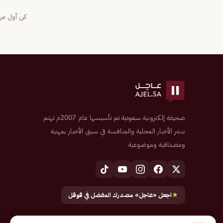
كن أول من 
صحيفة إلكترونية سعودية تم تأسيسها عام 2007م تهتم
بنشر الأخبار المحلية والمنافسة في سبق الأخبار بمهنية
ومصداقية وموضوعية
★
اجعل «عاجل» مصدرك المفضل في قوقل