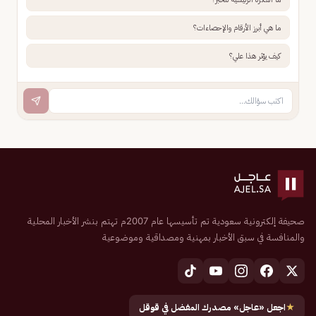
ما هي أبرز الأرقام والإحصاءات؟
كيف يؤثر هذا علي؟
صحيفة إلكترونية سعودية تم تأسيسها عام 2007م تهتم بنشر الأخبار المحلية
والمنافسة في سبق الأخبار بمهنية ومصداقية وموضوعية
★
اجعل «عاجل» مصدرك المفضل في قوقل