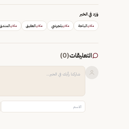
وَرَد في الخبر
الباحة
بلجرشي
العقيق
المندق
مكان
مكان
مكان
مكان
التعليقات
(
0
)