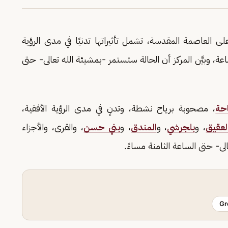
على العاصمة المقدسة، تشمل تأثيراتها تدنيًا في مدى الرؤية
 رياح تصل سرعتها إلى (40 - 49) كم/ساعة، وبيَّن المركز أن الحالة ستستمر -بمشيئة الله تعالى- حتى
احة
، مصحوبة برياح نشطة، وتدنٍ في مدى الرؤية الأفقية،
لعقيق
، و
بلجرشي
، و
المندق
، و
بني حسن
، والقرى، والأجزاء
الى- حتى الساعة الثامنة مساءً.
Gr