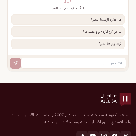
اسأل ما تريد عن هذا الخبر
ما الفكرة الرئيسية للخبر؟
ما هي أبرز الأرقام والإحصاءات؟
كيف يؤثر هذا علي؟
صحيفة إلكترونية سعودية تم تأسيسها عام 2007م تهتم بنشر الأخبار المحلية
والمنافسة في سبق الأخبار بمهنية ومصداقية وموضوعية