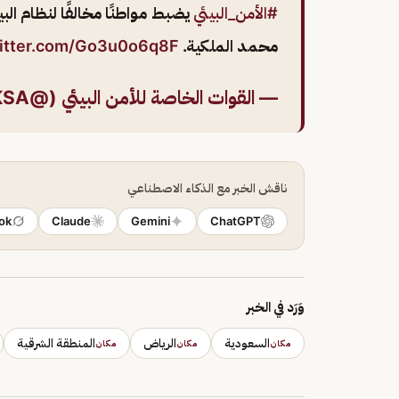
#الأمن_البيئي
يضبط مواطنًا مخالفًا لنظام الب
محمد الملكية.
witter.com/Go3u0o6q8F
— القوات الخاصة للأمن البيئي (@SFES_KSA)
ناقش الخبر مع الذكاء الاصطناعي
ok
Claude
Gemini
ChatGPT
وَرَد في الخبر
السعودية
الرياض
المنطقة الشرقية
مكان
مكان
مكان