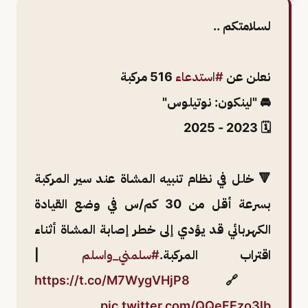
لسلامتكم ..
نعلن عن ⁧
#استدعاء
516 مركبة
🚘 "لينكون: نوتيلوس"
🗓 2023 - 2025
🔻 خلل في نظام تنبيه المشاة عند سير المركبة
بسرعة أقل من 30 كم/س في وضع القيادة
الكهربائي قد يؤدي إلى خطر إصابة المشاة أثناء
اقتراب المركبة.
#سلمني_واسلم
|
https://t.co/M7WygVHjP8
🔗
pic.twitter.com/QQeFEzo3lb