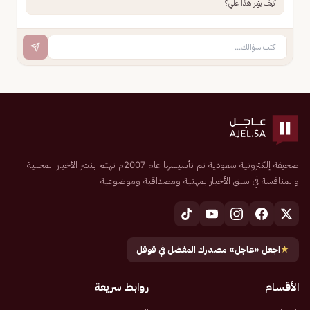
كيف يؤثر هذا علي؟
صحيفة إلكترونية سعودية تم تأسيسها عام 2007م تهتم بنشر الأخبار المحلية
والمنافسة في سبق الأخبار بمهنية ومصداقية وموضوعية
★
اجعل «عاجل» مصدرك المفضل في قوقل
الأقسام
روابط سريعة