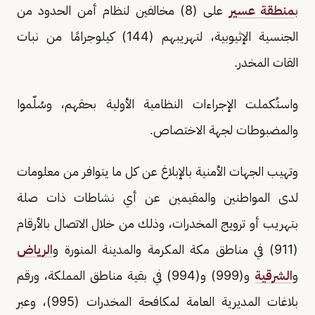
ب
منطقة عسير
على (8) مخالفين لنظام أمن الحدود من
الجنسية الإثيوبية، لتهريبهم (144) كيلوجرامًا من نبات
القات المخدر.
واستُكملت الإجراءات النظامية الأولية بحقهم، وسُلّموا
والمضبوطات لجهة الاختصاص.
‏‎وتهيب الجهات الأمنية بالإبلاغ عن كل ما يتوافر من معلومات
لدى المواطنين والمقيمين عن أي نشاطات ذات صلة
بتهريب أو ترويج المخدرات، وذلك من خلال الاتصال بالأرقام
(911) في مناطق مكة المكرمة والمدينة المنورة و
الرياض
و
الشرقية
و(999) و(994) في بقية مناطق المملكة، ورقم
بلاغات المديرية العامة لمكافحة المخدرات (995)، وعبر