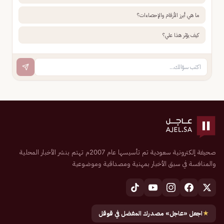
ما هي أبرز الأرقام والإحصاءات؟
كيف يؤثر هذا علي؟
صحيفة إلكترونية سعودية تم تأسيسها عام 2007م تهتم بنشر الأخبار المحلية
والمنافسة في سبق الأخبار بمهنية ومصداقية وموضوعية
★
اجعل «عاجل» مصدرك المفضل في قوقل