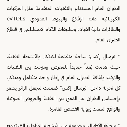
الطيران العام المستدام والتقنيات المتقدمة مثل المركبات
الكهربائية ذات الإقلاع والهبوط العمودي eVTOLs
والطائرات ذاتية القيادة وتطبيقات الذكاء الاصطناعي في قطاع
الطيران العام.
* تيرمنال إكس: ساحة متقدمة للابتكار والأنشطة التقنية،
حيث قدمت بُعداً جديداً للمعرض ومزجت بين التقنيات
والترفيه وثقافة الطيران العام في إطار واحد متكامل ومبتكر.
كل تجربة داخل "تيرمنال إكس" صُممت لتجعل الزائر يشعر
بإحساس الطيران عبر الدمج بين التقنية والعروض الضوئية
والواقع الممتد ورواية القصص الغامرة.
* منطقة الأطفال: مجموعة من الأنشطة التفاعلية التي تدمج