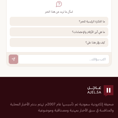
اسأل ما تريد عن هذا الخبر
ما الفكرة الرئيسية للخبر؟
ما هي أبرز الأرقام والإحصاءات؟
كيف يؤثر هذا علي؟
صحيفة إلكترونية سعودية تم تأسيسها عام 2007م تهتم بنشر الأخبار المحلية
والمنافسة في سبق الأخبار بمهنية ومصداقية وموضوعية