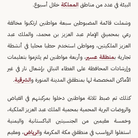
البيئة في عدد من مناطق
المملكة
خلال أسبوع.
وشملت قائمة المضبوطين سبعة مواطنين ارتكبوا مخالفة
رعي بمحميتي الإمام عبد العزيز بن محمد، والملك عبد
العزيز الملكيتين، ومواطن استخدم حطبا محليا في أنشطة
تجارية ب
منطقة عسير
، وأربعة مواطنين لم يلتزموا بتعليمات
وإرشادات المحافظة على الغطاء النباتي بإشعال نار في غير
الأماكن المخصصة لها بمنطقتي المدينة المنورة و
الشرقية
.
كذلك تم ضبط ثلاثة مواطنين دخلوا بمركبتهم في الفياض
والروضات البرية المحمية بمحمية الملك عبد العزيز الملكية،
وخمسة مقيمين من الجنسيتين الباكستانية واليمنية
استغلوا الرواسب في منطقتي مكة المكرمة و
الرياض
، ومقيم