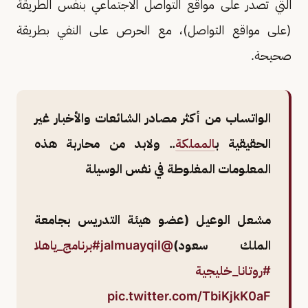
التي تصدر على مواقع التواصل الاجتماعي بنفس الطريقة
(على مواقع التواصل)، مع الحرص على النفي بطريقة
صحيحة.
الواتساب من أكثر مصادر الشائعات والأخبار غير
الحقيقية ب
المملكة
.. ولابد من محاربة هذه
المعلومات المغلوطة في نفس الوسيلة
مشعل الوعيل (عضو هيئة التدريس بجامعة
الملك سعود)
@jalmuayqil
#برنامج_ياهلا
#روتانا_خليجية
pic.twitter.com/TbiKjkK0aF