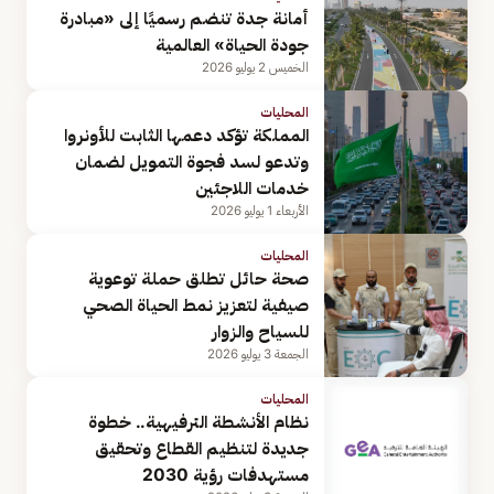
أمانة جدة تنضم رسميًا إلى «مبادرة
جودة الحياة» العالمية
الخميس 2 يوليو 2026
المحليات
المملكة تؤكد دعمها الثابت للأونروا
وتدعو لسد فجوة التمويل لضمان
خدمات اللاجئين
الأربعاء 1 يوليو 2026
المحليات
صحة حائل تطلق حملة توعوية
صيفية لتعزيز نمط الحياة الصحي
للسياح والزوار
الجمعة 3 يوليو 2026
المحليات
نظام الأنشطة الترفيهية.. خطوة
جديدة لتنظيم القطاع وتحقيق
مستهدفات رؤية 2030