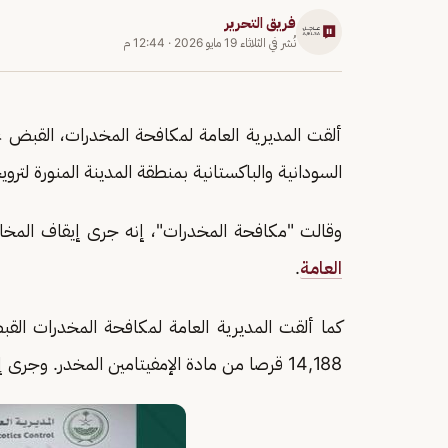
فريق التحرير
نُشر في
الثلاثاء 19 مايو 2026
·
12:44 م
ألقت المديرية العامة لمكافحة المخدرات، القبض
السودانية والباكستانية بمنطقة المدينة المنورة لترويجهم 5 كيلوجرامات من مادة الحشيش
وقالت "مكافحة المخدرات"، إنه جرى إيقاف المخالف
العامة
.
كما ألقت المديرية العامة لمكافحة المخدرات ال
14,188 قرصا من مادة الإمفيتامين المخدر. وجرى إيقافه واتخاذ الإجراءات النظامية بحقه، وإحالته إلى النيابة.