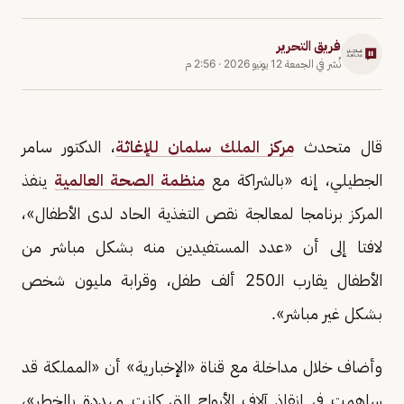
فريق التحرير
نُشر في
الجمعة 12 يونيو 2026
·
2:56 م
قال متحدث
مركز الملك سلمان للإغاثة
، الدكتور سامر
الجطيلي، إنه «بالشراكة مع
منظمة الصحة العالمية
ينفذ
المركز برنامجا لمعالجة نقص التغذية الحاد لدى الأطفال»،
لافتا إلى أن «عدد المستفيدين منه بشكل مباشر من
الأطفال يقارب الـ250 ألف طفل، وقرابة مليون شخص
بشكل غير مباشر».
وأضاف خلال مداخلة مع قناة «الإخبارية» أن «المملكة قد
ساهمت في إنقاذ آلاف الأرواح التي كانت مهددة بالخطر»،