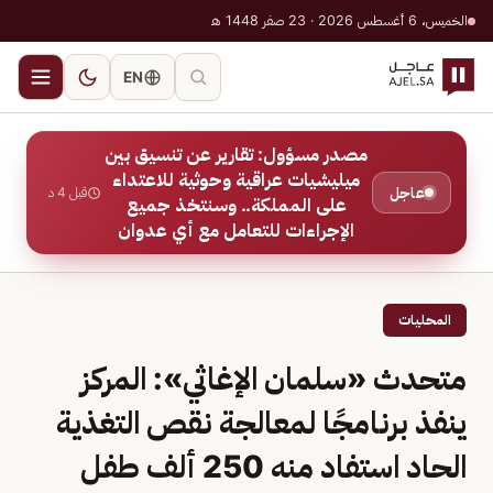
الخميس، 6 أغسطس 2026 · 23 صفر 1448 هـ
EN
مصدر مسؤول: تقارير عن تنسيق بين
ميليشيات عراقية وحوثية للاعتداء
عاجل
قبل 4 د
على المملكة.. وسنتخذ جميع
الإجراءات للتعامل مع أي عدوان
المحليات
متحدث «سلمان الإغاثي»: المركز
ينفذ برنامجًا لمعالجة نقص التغذية
الحاد استفاد منه 250 ألف طفل