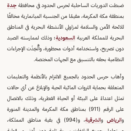
ضبطت الدوريات الساحلية لحرس الحدود في محافظة
جدة
بمنطقة مكة المكرمة، مقيمًا من الجنسية الميانمارية مخالفًا
للائحة الأمن والسلامة لمزاولي الأنشطة البحرية في المناطق
البحرية للمملكة العربية
السعودية
؛ وذلك لممارسته الصيد
دون تصريح، واستخدامه أدوات محظورة، واُتُّخِذَت الإجراءات
النظامية بحقه بالتنسيق مع الجهات المختصة.
وأهاب حرس الحدود بالجميع الالتزام بالأنظمة والتعليمات
المتعلقة بحماية الثروات المائية الحية والإبلاغ عن أي حالات
تمثل اعتداءً على البيئة أو الحياة الفطرية، وذلك بالاتصال
على الرقم (911) بمناطق مكة المكرمة والمدينة المنورة
و
الرياض
و
الشرقية
، و(994) في بقية مناطق المملكة،
وستعامل جميع البلاغات بسرية تامة دون أدنى مسؤولية