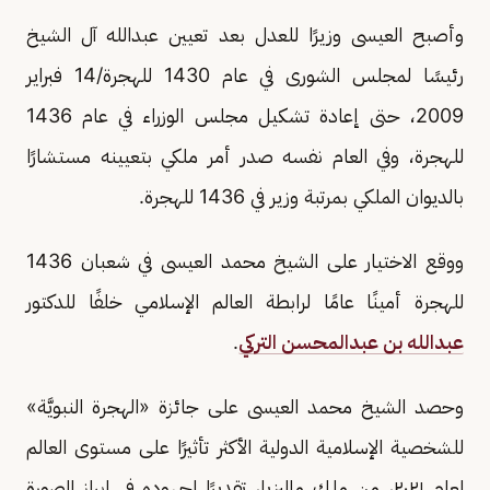
وأصبح العيسى وزيرًا للعدل بعد تعيين عبدالله آل الشيخ
رئيسًا لمجلس الشورى في عام 1430 للهجرة/14 فبراير
2009، حتى إعادة تشكيل مجلس الوزراء في عام 1436
للهجرة، وفي العام نفسه صدر أمر ملكي بتعيينه مستشارًا
بالديوان الملكي بمرتبة وزير في 1436 للهجرة.
ووقع الاختيار على الشيخ محمد العيسى في شعبان 1436
للهجرة أمينًا عامًا لرابطة العالم الإسلامي خلفًا للدكتور
عبدالله بن عبدالمحسن التركي
.
وحصد الشيخ محمد العيسى على جائزة «الهجرة النبويَّة»
للشخصية الإسلامية الدولية الأكثر تأثيرًا على مستوى العالم
لعام ٢٠٢١، من ملك ماليزيا، تقديرًا لجهوده في إبراز الصورة