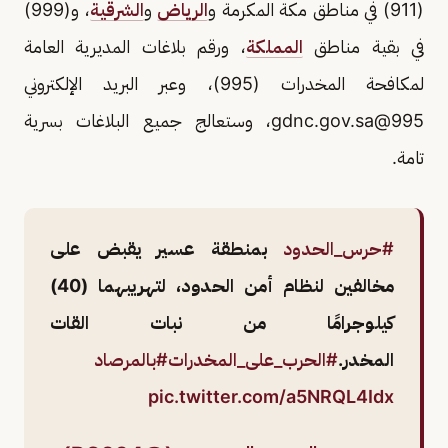
(911) في مناطق مكة المكرمة و
الرياض
و
الشرقية
، و(999)
في بقية مناطق
المملكة
، ورقم بلاغات المديرية العامة
لمكافحة المخدرات (995)، وعبر البريد الإلكتروني
995@gdnc.gov.sa
، وستعالج جميع البلاغات بسرية
تامة.
#حرس_الحدود
بمنطقة عسير يقبض على
مخالفين لنظام أمن الحدود، لتهريبهما (40)
كيلوجرامًا من نبات القات
المخدر.
#الحرب_على_المخدرات
#بالمرصاد
pic.twitter.com/a5NRQL4Idx