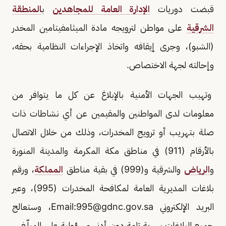
قبضت دوريات
الإدارة العامة للمجاهدين
ب
المنطقة
الشرقية
على مواطن لترويجه مادة الميثامفيتامين المخدر
(الشبو)، وجرى إيقافه واتخاذ الإجراءات النظامية بحقه،
وإحالته لجهة الاختصاص.
وتهيب الجهات الأمنية بالإبلاغ عن كل ما يتوافر من
معلومات لدى المواطنين والمقيمين عن أي نشاطات ذات
صلة بتهريب أو ترويج المخدرات، وذلك من خلال الاتصال
بالأرقام (911) في مناطق مكة المكرمة والمدينة المنورة
و
الرياض
والشرقية و(999) في بقية مناطق
المملكة
، ورقم
بلاغات المديرية العامة لمكافحة المخدرات (995)، وعبر
البريد الإلكتروني Email:
995@gdnc.gov.sa
، وستعالج
جميع البلاغات بسرية تامة دون أدنى مسؤولية على المبلّغ.