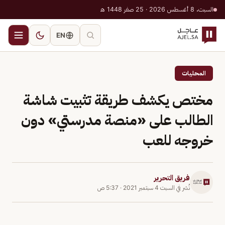
السبت، 8 أغسطس 2026 · 25 صفر 1448 هـ
EN
المحليات
مختص يكشف طريقة تثبيت شاشة
الطالب على «منصة مدرستي» دون
خروجه للعب
فريق التحرير
نُشر في
السبت 4 سبتمبر 2021
·
5:37 ص