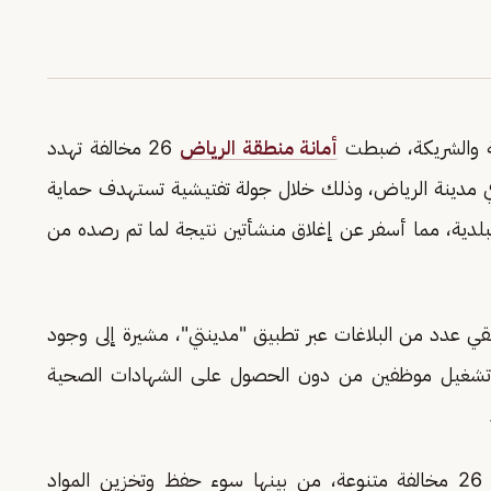
صة والشريكة، ضبطت
أمانة منطقة الرياض
26 مخالفة تهدد
في مدينة الرياض، وذلك خلال جولة تفتيشية تستهدف حماية
بلدية، مما أسفر عن إغلاق منشأتين نتيجة لما تم رصده من
ي عدد من البلاغات عبر تطبيق "مدينتي"، مشيرة إلى وجود
 وتشغيل موظفين من دون الحصول على الشهادات الصحية
وكشفت الفرق الرقابية خلال جولات تفتيشية عن 26 مخالفة متنوعة، من بينها سوء حفظ وتخزين المواد