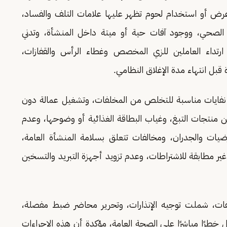
وعرض أو استخدام لحوم تظهر عليها علامات التلف والفساد،
ر الصحي، ووجود آفات حية أو ميتة داخل المنشأة، وتدني
رتداء العاملين للزي المخصص وغطاء الرأس والقفازات،
بل انتهاء مدة الإغلاق النظامي.
فايات مناسبة للتخلص من المخلفات، وتشغيل عمالة دون
منتجات التبغ، وغياب البطاقة الغذائية أو وضوحها، وعدم
أرضيات والجدران، ومخالفات تتعلق بسلامة المنشأة العامة،
ير مطابقة للاشتراطات، وعدم تزويد أجهزة التبريد والتسخين
فات، شملت توجيه الإنذارات، وتحرير محاضر ضبط مفصلة،
 خطرًا مباشرًا على الصحة العامة، مؤكدة أن هذه الإجراءات