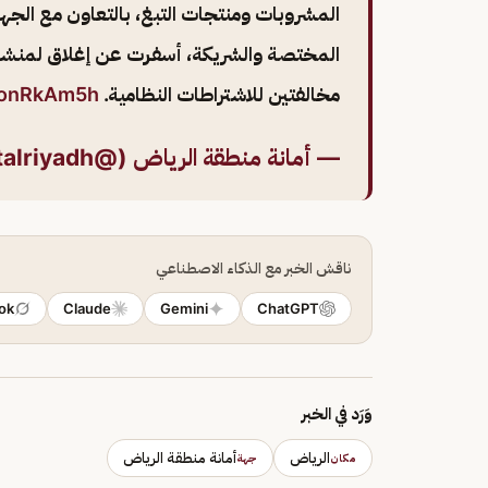
المشروبات ومنتجات التبغ، بالتعاون مع الجه
المختصة والشريكة، أسفرت عن إغلاق لمنشأ
مخالفتين للاشتراطات النظامية.
OIonRkAm5h
— أمانة منطقة الرياض (@Amanatalriyadh)
ناقش الخبر مع الذكاء الاصطناعي
ok
Claude
Gemini
ChatGPT
وَرَد في الخبر
الرياض
أمانة منطقة الرياض
مكان
جهة