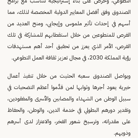
التطوعي، وحرص على بناء إستراتيجية تتناسب مع برامج
الصندوق وفق أفضل المعايير الدولية المخصصة لذلك، مما
أسهم في إحداث تأثير ملموس وإيجابي، ومنح العديد من
الفرص للمتطوعين من خلال استقطابهم للمشاركة في تلك
الفرص، الأمر الذي يعزز من تحقيق أحد أهم مستهدفات
رؤية المملكة 2030، في مجال تعزيز ثقافة العمل التطوعي.
ويواصل الصندوق سعيه الحثيث من خلال تنفيذ أعمال
خيرية يعود أجرها وثوابها لمن قدَّموا أعظم التضحيات في
سبيل الوطن من الشهداء والمصابين والأسرى والمفقودين،
وتقدير دورهم البطولي في خدمة الدين، والوطن، والحفاظ
على مقدراته، وترسيخ شعور الفخر، والاعتزاز لدى أسرهم
وذويهم.