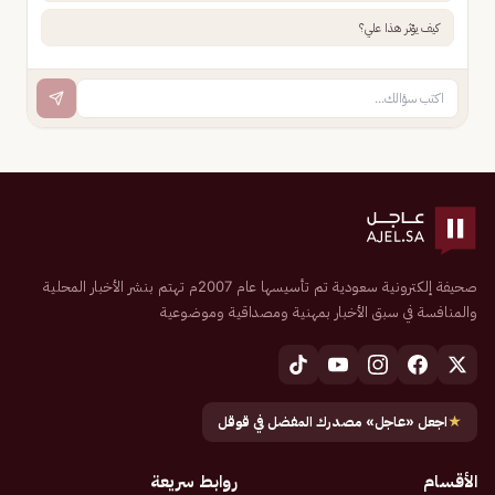
كيف يؤثر هذا علي؟
صحيفة إلكترونية سعودية تم تأسيسها عام 2007م تهتم بنشر الأخبار المحلية
والمنافسة في سبق الأخبار بمهنية ومصداقية وموضوعية
★
اجعل «عاجل» مصدرك المفضل في قوقل
الأقسام
روابط سريعة