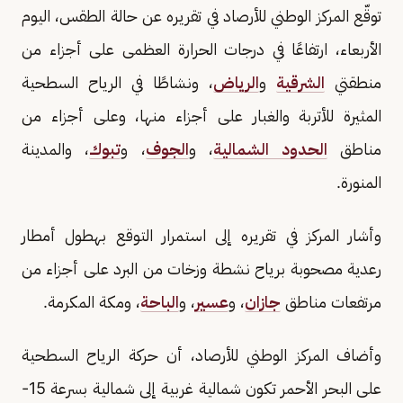
توقّع المركز الوطني للأرصاد في تقريره عن حالة الطقس، اليوم
الأربعاء، ارتفاعًا في درجات الحرارة العظمى على أجزاء من
منطقتي
الشرقية
و
الرياض
، ونشاطًا في الرياح السطحية
المثيرة للأتربة والغبار على أجزاء منها، وعلى أجزاء من
مناطق
الحدود الشمالية
، و
الجوف
، و
تبوك
، والمدينة
المنورة.
وأشار المركز في تقريره إلى استمرار التوقع بهطول أمطار
رعدية مصحوبة برياح نشطة وزخات من البرد على أجزاء من
مرتفعات مناطق
جازان
، و
عسير
، و
الباحة
، ومكة المكرمة.
وأضاف المركز الوطني للأرصاد، أن حركة الرياح السطحية
على البحر الأحمر تكون شمالية غربية إلى شمالية بسرعة 15-