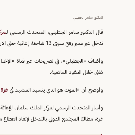
الدكتور سامر الجطيلي
قال الدكتور سامر الجطيلي، المتحدث الرسمي لـ
مرك
تدخل عبر معبر رفح سوى 13 شاحنة إغاثية حتى الآن مقارنة بـ 800 شاحنة وأكثر يوميا في السابق».
وأضاف «الجطيلي»، في تصريحات عبر قناة «الإخبا
ظنى خلال العقود الماضية.
وأوضح أن «الموت هو الذي يتسيد المشهد في
غزة
،
وأشار المتحدث الرسمي لمركز الملك سلمان للإغاثة، 
غزة، مطالبًا المجتمع الدولي بالتدخل لإنقاذ القطاع م