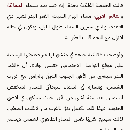
قالت الجمعية الفلكية بجدة، إنه «سيرصد بسماء
المملكة
و
العالم العربي
، مساء اليوم السبت، القمر البدر لشهر ذي
القعدة، والذي سيزين السماء طوال الليل، ويكون في حالة
اقتران مع النجم قلب العقرب».
وأوضحت «فلكية جدة»،في منشور لها عبر صفحتها الرسمية
على موقع التواصل الاجتماعي «فيس بوك»، أن «القمر
البدر سيشرق من الأفق الجنوب الشرقي بالتزامن مع غروب
الشمس، ومساره في السماء سيحاكي المسار المنخفض
للشمس بعد ستة أشهر من الآن، حيث سيكون في أقصى
الجنوب، فهذا القمر يكتمل بدرًا بالقرب من الانقلاب الصيفي،
لذلك سيتبع تقريبًا نفس المسار الظاهري لشمس ديسمبر
عبر السماء».