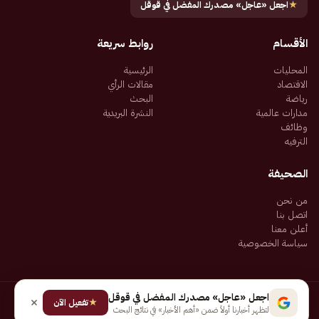
★
اجعل «عاجل» مصدرك المفضل في قوقل
الأقسام
روابط سريعة
المحليات
الرئيسية
الاقتصاد
مقالات الرأي
رياضة
البحث
مدارات عالمية
النشرة البريدية
وظائف
الترفيه
الصحيفة
من نحن
اتصل بنا
أعلن معنا
سياسة الخصوصية
اجعل «عاجل» مصدرك المفضل في قوقل
★
جميع الحقوق محفوظة لـ شركة إيجاز للنشر الإلكتروني المالكة لصحيفة عاجل
تفعيل الآن
لتظهر أخبارنا أولاً ضمن «أهم الأخبار» في نتائج البحث
سياسة الخصوصية
شروط الاستخدام