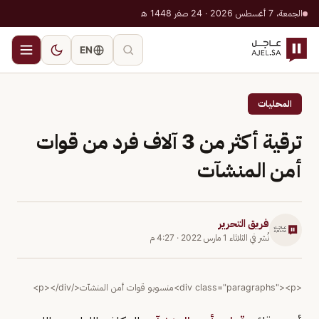
الجمعة، 7 أغسطس 2026 · 24 صفر 1448 هـ
EN
المحليات
ترقية أكثر من 3 آلاف فرد من قوات
أمن المنشآت
فريق التحرير
نُشر في
الثلاثاء 1 مارس 2022
·
4:27 م
<div class="paragraphs"><p>منسوبو قوات أمن المنشآت</p></div>